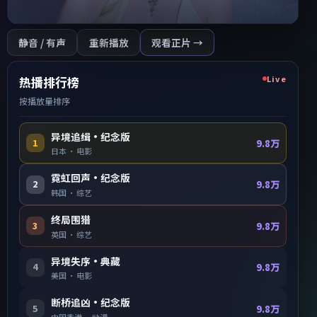
静音 / 有声
重新播放
观看正片 →
Live
热播排行榜
按播放量排序
异境追缉·纪念版
1
9.8万
日本
·
电影
霓虹回声·纪念版
2
9.8万
韩国
·
综艺
终局围猎
3
9.8万
英国
·
综艺
异境失序·典藏
4
9.8万
美国
·
电影
断桥追凶·纪念版
5
9.8万
中国香港
·
动漫