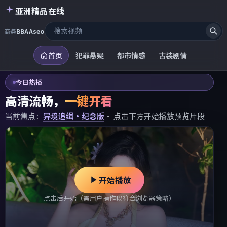
亚洲精品在线
商务
BBAAseo
首页
犯罪悬疑
都市情感
古装剧情
今日热播
高清流畅，
一键开看
当前焦点：
异境追缉·纪念版
· 点击下方开始播放预览片段
开始播放
点击后开始（需用户操作以符合浏览器策略）